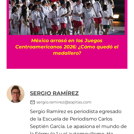
l
México arrasó en los Juegos
Centroamericanos 2026: ¿Cómo quedó el
medallero?
SERGIO RAMÍREZ
sergio.ramirez@sopitas.com
Sergio Ramírez es periodista egresado
de la Escuela de Periodismo Carlos
Septién García. Le apasiona el mundo de
la Fórmula 1 y el automovilismo. Ha