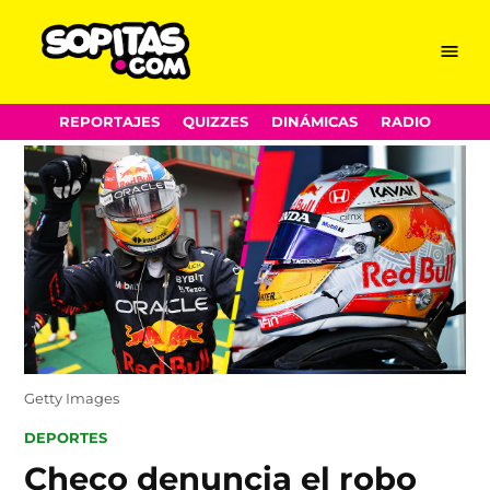
Menu
Sopitas.com
Skip
REPORTAJES
QUIZZES
DINÁMICAS
RADIO
to
content
Getty Images
POSTED
DEPORTES
IN
Checo denuncia el robo