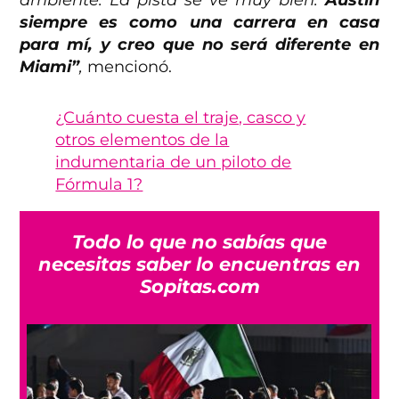
siempre es como una carrera en casa
para mí, y creo que no será diferente en
Miami”
,
mencionó.
¿Cuánto cuesta el traje, casco y
otros elementos de la
indumentaria de un piloto de
Fórmula 1?
Todo lo que no sabías que
necesitas saber lo encuentras en
Sopitas.com