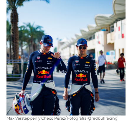
Max Verstappen y Checo Pérez/ Fotografía @redbullracing