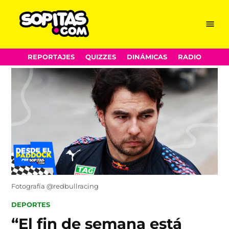
Menu
Sopitas.com
Skip
REPORTAJES
QUIZZES
DINÁMICAS
RADIO
to
content
Fotografía @redbullracing
POSTED
DEPORTES
IN
“El fin de semana está