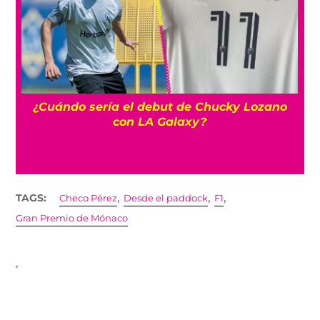
¿Cuándo sería el debut de Chucky Lozano
o
con LA Galaxy?
,
,
,
TAGS:
Checo Pérez
Desde el paddock
F1
Gran Premio de Mónaco