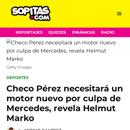
Menu
Sopitas.com
Skip
REPORTAJES
QUIZZES
DINÁMICAS
RADIO
to
content
Getty Images
POSTED
DEPORTES
IN
Checo Pérez necesitará un
motor nuevo por culpa de
Mercedes, revela Helmut
Marko