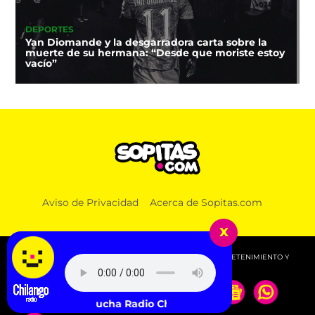
DEPORTES
Yan Diomande y la desgarradora carta sobre la
muerte de su hermana: “Desde que moriste estoy
vacío”
Aviso de Privacidad
Acerca de Sopitas.com
x
© 2026 SOPITAS.COM - MÚSICA, NOTICIAS, DEPORTES, ENTRETENIMIENTO Y
MÁS!.
Escucha Radio Chilango -