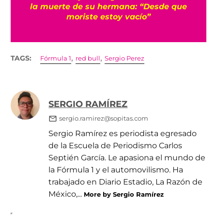
s
la muerte de su hermana: “Desde que
moriste estoy vacío”
,
,
TAGS:
Fórmula 1
red bull
Sergio Perez
SERGIO RAMÍREZ
sergio.ramirez@sopitas.com
Sergio Ramírez es periodista egresado
de la Escuela de Periodismo Carlos
Septién García. Le apasiona el mundo de
la Fórmula 1 y el automovilismo. Ha
trabajado en Diario Estadio, La Razón de
México,...
More by Sergio Ramírez