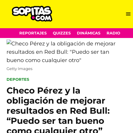
Me
Sopitas.com
Skip
REPORTAJES
QUIZZES
DINÁMICAS
RADIO
to
content
Getty Images
POSTED
DEPORTES
IN
Checo Pérez y la
obligación de mejorar
resultados en Red Bull:
“Puedo ser tan bueno
como cualquier otro”