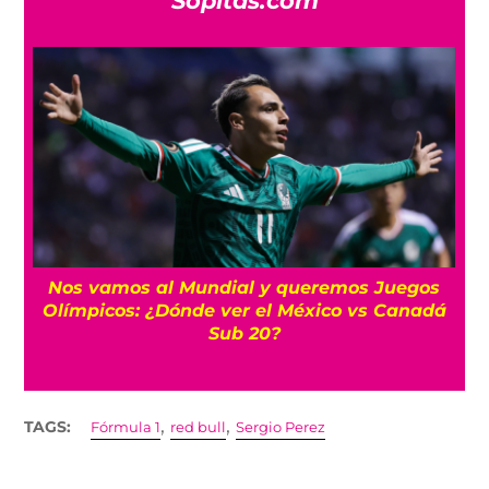
Sopitas.com
Nos vamos al Mundial y queremos Juegos
Olímpicos: ¿Dónde ver el México vs Canadá
Sub 20?
,
,
TAGS:
Fórmula 1
red bull
Sergio Perez