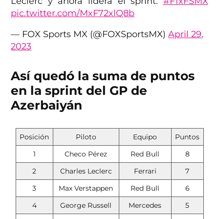
Leclerc y ahora lidera el sprint.
#F1xFSMX
pic.twitter.com/MxF72xlQ8b
— FOX Sports MX (@FOXSportsMX)
April 29,
2023
Así quedó la suma de puntos
en la sprint del GP de
Azerbaiyán
Posición
Piloto
Equipo
Puntos
1
Checo Pérez
Red Bull
8
2
Charles Leclerc
Ferrari
7
3
Max Verstappen
Red Bull
6
4
George Russell
Mercedes
5