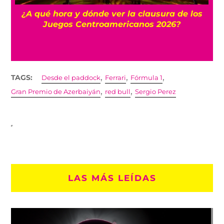
 y
¿A qué hora y dónde ver la clausura de los
Juegos Centroamericanos 2026?
,
,
,
TAGS:
Desde el paddock
Ferrari
Fórmula 1
,
,
Gran Premio de Azerbaiyán
red bull
Sergio Perez
LAS MÁS LEÍDAS