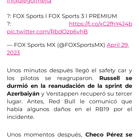
in
@diegofmejia
?: FOX Sports l FOX Sports 3 l PREMIUM
?:
https://t.co/xC2fhY4J4b
pic.twitter.com/RbdOzp6vhB
— FOX Sports MX (@FOXSportsMX)
April 29,
2023
Unos minutos después llegó el safety car y
los pilotos se reagruparon.
Russell se
durmió en la reanudación de la sprint de
Azerbaiyán
y Verstappen recuperó su tercer
lugar. Antes, Red Bull le comunicó que
había algunos daños en el RB19 por el
incidente.
Unos momentos después,
Checo Pérez se