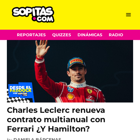
Ferrari
Skip
Menu
Sopitas.com
to
content
REPORTAJES
QUIZZES
DINÁMICAS
RADIO
Charles Leclerc renueva
contrato multianual con
Ferrari ¿Y Hamilton?
by
DANIELA BÁRCENAS