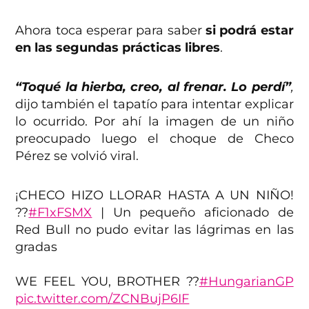
Ahora toca esperar para saber
si podrá estar
en las segundas prácticas libres
.
“Toqué la hierba, creo, al frenar. Lo perdí”
,
dijo también el tapatío para intentar explicar
lo ocurrido. Por ahí la imagen de un niño
preocupado luego el choque de Checo
Pérez se volvió viral.
¡CHECO HIZO LLORAR HASTA A UN NIÑO!
??
#F1xFSMX
| Un pequeño aficionado de
Red Bull no pudo evitar las lágrimas en las
gradas
WE FEEL YOU, BROTHER ??
#HungarianGP
pic.twitter.com/ZCNBujP6IF