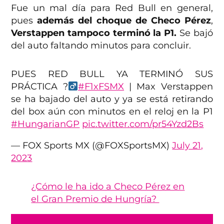
Fue un mal día para Red Bull en general,
pues
además del choque de Checo Pérez
,
Verstappen tampoco terminó la P1.
Se bajó
del auto faltando minutos para concluir.
PUES RED BULL YA TERMINÓ SUS
PRÁCTICA ?‍
#F1xFSMX
| Max Verstappen
se ha bajado del auto y ya se está retirando
del box aún con minutos en el reloj en la P1
#HungarianGP
pic.twitter.com/pr54Yzd2Bs
— FOX Sports MX (@FOXSportsMX)
July 21,
2023
¿Cómo le ha ido a Checo Pérez en
el Gran Premio de Hungría?