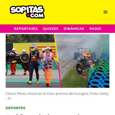
Menu
Sopitas.com
Skip
REPORTAJES
QUIZZES
DINÁMICAS
RADIO
to
content
Checo Pérez chocó en el Gran premio de Hungría / Foto: Getty
- F1
POSTED
DEPORTES
IN