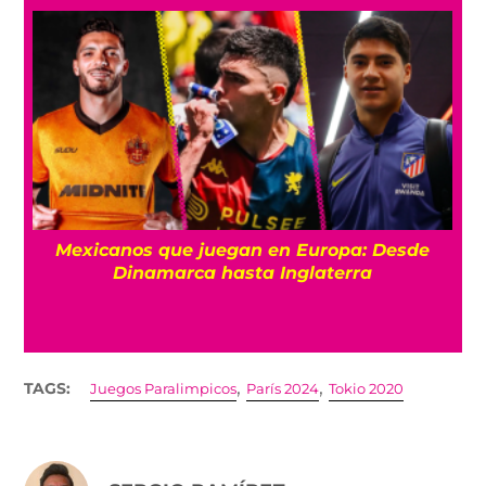
Mexicanos que juegan en Europa: Desde
Dinamarca hasta Inglaterra
,
,
TAGS:
Juegos Paralimpicos
París 2024
Tokio 2020