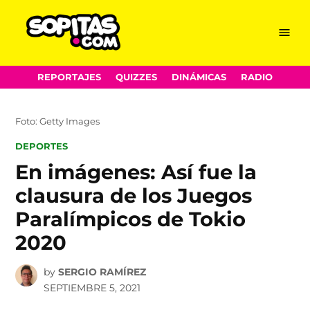
Menu
Sopitas.com
Skip
REPORTAJES
QUIZZES
DINÁMICAS
RADIO
to
content
Foto: Getty Images
POSTED
DEPORTES
IN
En imágenes: Así fue la
clausura de los Juegos
Paralímpicos de Tokio
2020
by
SERGIO RAMÍREZ
SEPTIEMBRE 5, 2021