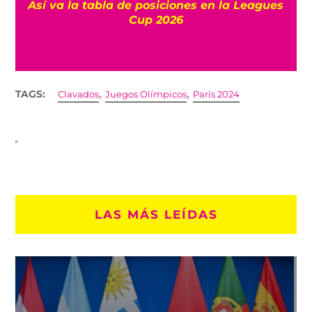
Así va la tabla de posiciones en la Leagues
Cup 2026
,
,
TAGS:
Clavados
Juegos Olímpicos
París 2024
LAS MÁS LEÍDAS