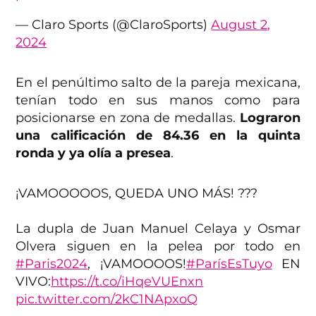
— Claro Sports (@ClaroSports)
August 2,
2024
En el penúltimo salto de la pareja mexicana,
tenían todo en sus manos como para
posicionarse en zona de medallas.
Lograron
una calificación de 84.36 en la quinta
ronda y ya olía a presea
.
¡VAMOOOOOS, QUEDA UNO MÁS! ???
La dupla de Juan Manuel Celaya y Osmar
Olvera siguen en la pelea por todo en
#Paris2024
, ¡VAMOOOOS!
#ParísEsTuyo
EN
VIVO:
https://t.co/iHqeVUEnxn
pic.twitter.com/2kC1NApxoQ