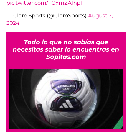
pic.twitter.com/FOxmZAfhpf
— Claro Sports (@ClaroSports)
August 2,
2024
Todo lo que no sabías que
necesitas saber lo encuentras en
Sopitas.com