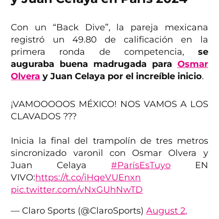
Con un “Back Dive”, la pareja mexicana
registró un 49.80 de calificación en la
primera ronda de competencia,
se
auguraba buena madrugada para
Osmar
Olvera
y Juan Celaya por el increíble inicio
.
¡VAMOOOOOS MÉXICO! NOS VAMOS A LOS
CLAVADOS ???
Inicia la final del trampolín de tres metros
sincronizado varonil con Osmar Olvera y
Juan Celaya
#ParísEsTuyo
EN
VIVO:
https://t.co/iHqeVUEnxn
pic.twitter.com/vNxGUhNwTD
— Claro Sports (@ClaroSports)
August 2,