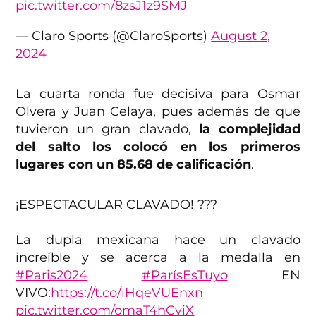
pic.twitter.com/8zsJ1z9SMJ
— Claro Sports (@ClaroSports)
August 2,
2024
La cuarta ronda fue decisiva para Osmar
Olvera y Juan Celaya, pues además de que
tuvieron un gran clavado,
la complejidad
del salto los colocó en los primeros
lugares con un 85.68 de calificación
.
¡ESPECTACULAR CLAVADO! ???
La dupla mexicana hace un clavado
increíble y se acerca a la medalla en
#Paris2024
#ParísEsTuyo
EN
VIVO:
https://t.co/iHqeVUEnxn
pic.twitter.com/omaT4hCviX