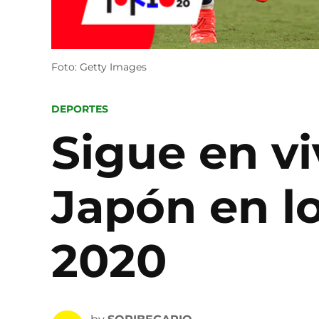
Foto: Getty Images
POSTED
DEPORTES
IN
Sigue en vi
Japón en l
2020