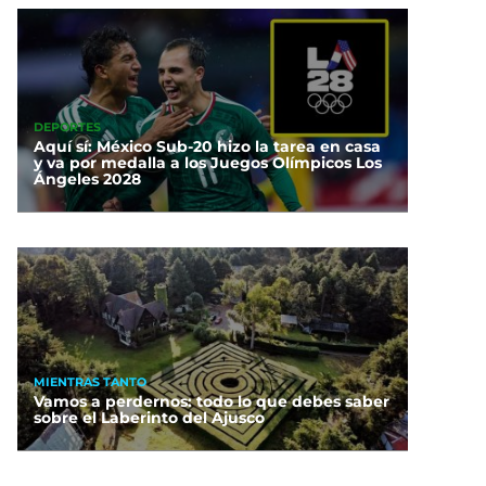
DEPORTES
Aquí sí: México Sub-20 hizo la tarea en casa
y va por medalla a los Juegos Olímpicos Los
Ángeles 2028
MIENTRAS TANTO
Vamos a perdernos: todo lo que debes saber
sobre el Laberinto del Ajusco