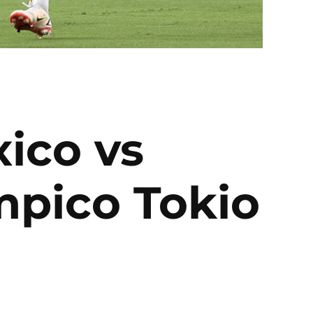
xico vs
mpico Tokio