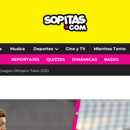
s
Musica
Deportes
Cine y TV
Mientras Tanto
Open
REPORTAJES
QUIZZES
DINÁMICAS
RADIO
dropdown
menu
s Juegos Olímpico Tokio 2020