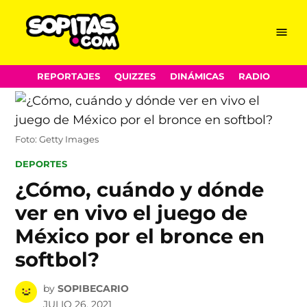
Menu
Sopitas.com
Skip
REPORTAJES
QUIZZES
DINÁMICAS
RADIO
to
content
Foto: Getty Images
POSTED
DEPORTES
IN
¿Cómo, cuándo y dónde
ver en vivo el juego de
México por el bronce en
softbol?
by
SOPIBECARIO
JULIO 26, 2021