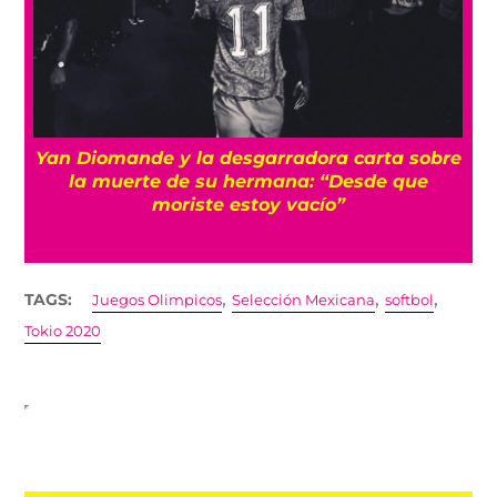
a
Yan Diomande y la desgarradora carta sobre
s
la muerte de su hermana: “Desde que
moriste estoy vacío”
,
,
,
TAGS:
Juegos Olimpicos
Selección Mexicana
softbol
Tokio 2020