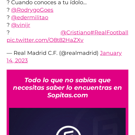
? Cuando conoces a tu ídolo…
?
@RodrygoGoes
?
@edermilitao
?
@vinijr
?
@Cristiano
#RealFootball
pic.twitter.com/O8t82HaZXv
— Real Madrid C.F. (@realmadrid)
January
14, 2023
Todo lo que no sabías que
necesitas saber lo encuentras en
Sopitas.com