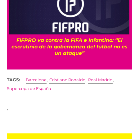
UEFA mantiene la idea de boicotear a la FIFA
s
pese a sus disculpas: “No cambia nada”
,
,
,
TAGS:
Barcelona
Cristiano Ronaldo
Real Madrid
Supercopa de España