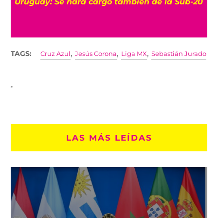
Uruguay: Se hará cargo también de la Sub-20
,
,
,
TAGS:
Cruz Azul
Jesús Corona
Liga MX
Sebastián Jurado
LAS MÁS LEÍDAS