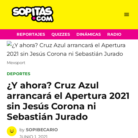
Menu
Sopitas.com
Skip
REPORTAJES
QUIZZES
DINÁMICAS
RADIO
to
content
Mexsport
POSTED
DEPORTES
IN
¿Y ahora? Cruz Azul
arrancará el Apertura 2021
sin Jesús Corona ni
Sebastián Jurado
by
SOPIBECARIO
JUNIO 1, 2021