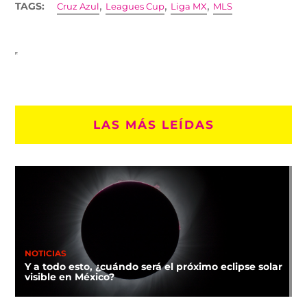
,
,
,
TAGS:
Cruz Azul
Leagues Cup
Liga MX
MLS
LAS MÁS LEÍDAS
NOTICIAS
Y a todo esto, ¿cuándo será el próximo eclipse solar
visible en México?