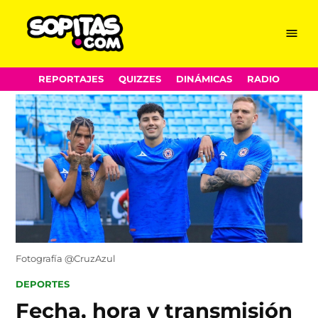
Menu
Sopitas.com
Skip
REPORTAJES
QUIZZES
DINÁMICAS
RADIO
to
content
Fotografía @CruzAzul
POSTED
DEPORTES
IN
Fecha, hora y transmisión