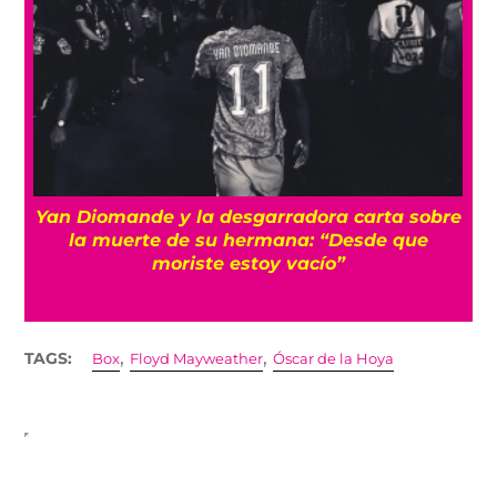
a
Yan Diomande y la desgarradora carta sobre
s
la muerte de su hermana: “Desde que
moriste estoy vacío”
,
,
TAGS:
Box
Floyd Mayweather
Óscar de la Hoya