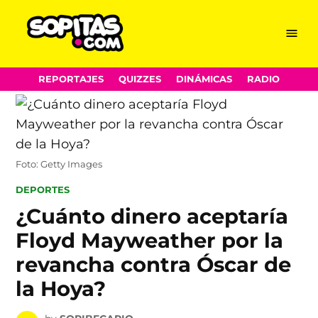
Menu
Sopitas.com
Skip
REPORTAJES
QUIZZES
DINÁMICAS
RADIO
to
content
Foto: Getty Images
POSTED
DEPORTES
IN
¿Cuánto dinero aceptaría
Floyd Mayweather por la
revancha contra Óscar de
la Hoya?