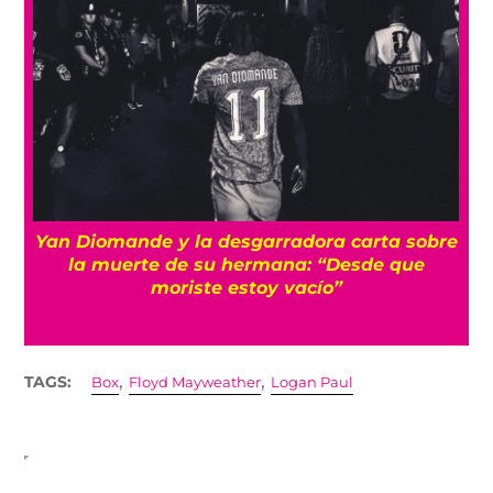
a
Yan Diomande y la desgarradora carta sobre
s
la muerte de su hermana: “Desde que
moriste estoy vacío”
,
,
TAGS:
Box
Floyd Mayweather
Logan Paul