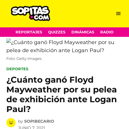
Menu
Sopitas.com
Skip
REPORTAJES
QUIZZES
DINÁMICAS
RADIO
to
content
Foto: Getty Images
POSTED
DEPORTES
IN
¿Cuánto ganó Floyd
Mayweather por su pelea
de exhibición ante Logan
Paul?
by
SOPIBECARIO
JUNIO 7, 2021