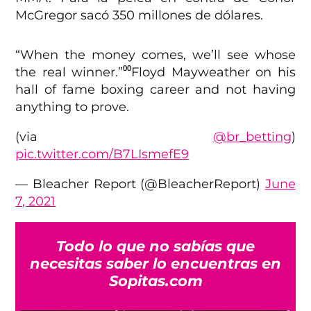
McGregor sacó 350 millones de dólares.
“When the money comes, we’ll see whose
the real winner.”⁰⁰Floyd Mayweather on his
hall of fame boxing career and not having
anything to prove.
(via
@br_betting
)
pic.twitter.com/B7LIsmefE9
— Bleacher Report (@BleacherReport)
June
7, 2021
Todo lo que no sabías que
necesitas saber lo encuentras en
Sopitas.com