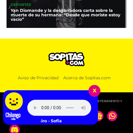
DEPORTES
Yan Diomande y la desgarradora carta sobre la
muerte de su hermana: “Desde que moriste estoy
vacío”
Aviso de Privacidad
Acerca de Sopitas.com
x
© 2026 SOPITAS.COM - MÚSICA, NOTICIAS, DEPORTES, ENTRETENIMIENTO Y
MÁS!.
Clairo - Sofia