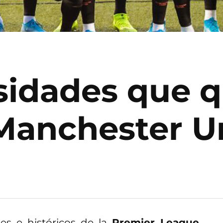
osidades que q
 Manchester U
es e históricos de la
Premier League
,