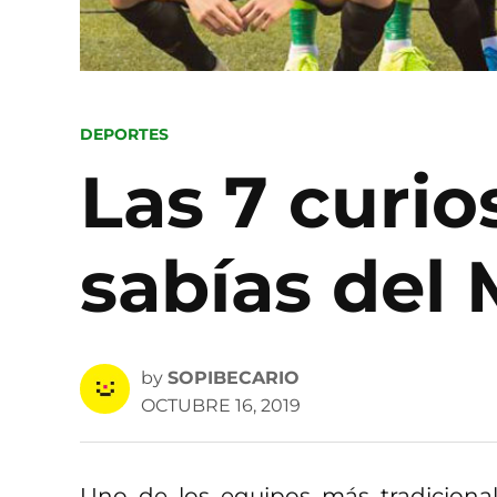
POSTED
DEPORTES
IN
Las 7 curi
sabías del
by
SOPIBECARIO
OCTUBRE 16, 2019
Uno de los equipos más tradicional