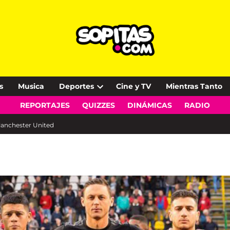
s
Musica
Deportes
Cine y TV
Mientras Tanto
Open
REPORTAJES
QUIZZES
DINÁMICAS
RADIO
dropdown
menu
 Manchester United