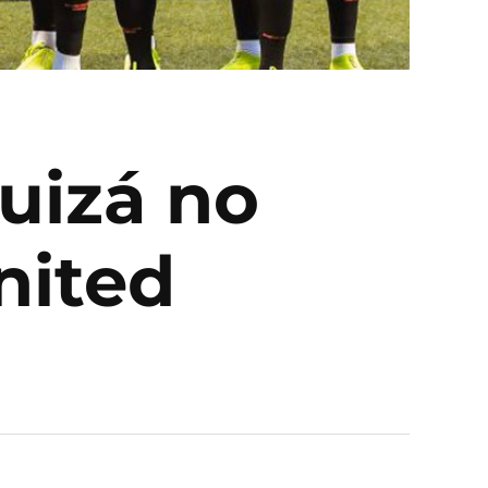
uizá no
nited