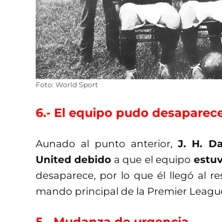
Foto: World Sport
6.- El equipo pudo desaparec
Aunado al punto anterior,
J. H. D
United debido
a que el equipo
estuv
desaparece, por lo que él llegó al re
mando principal de la Premier Leagu
5.- Mudanza de urgencia