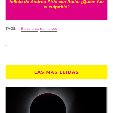
fallido de Andrea Pirlo con Italia: ¿Quién fue
el culpable?
,
TAGS:
Barcelona
dani alves
LAS MÁS LEÍDAS