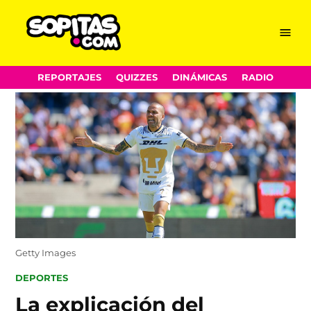
Menu
Sopitas.com
Skip
REPORTAJES
QUIZZES
DINÁMICAS
RADIO
to
content
Getty Images
POSTED
DEPORTES
IN
La explicación del