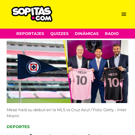
Menu
Sopitas.com
Skip
REPORTAJES
QUIZZES
DINÁMICAS
RADIO
to
content
Messi hará su debut en la MLS vs Cruz Azul / Foto: Getty - Inter
Miami
POSTED
DEPORTES
IN