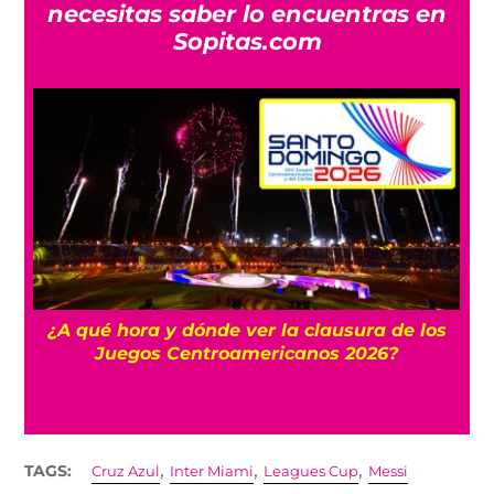
necesitas saber lo encuentras en
Sopitas.com
e los
Mexicanos que juegan en Europa: Desde
Dinamarca hasta Inglaterra
,
,
,
TAGS:
Cruz Azul
Inter Miami
Leagues Cup
Messi