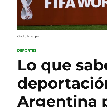
Getty Images
POSTED
DEPORTES
IN
Lo que sab
deportació
Argentina p