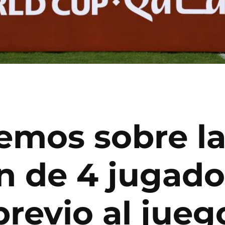
emos sobre l
n de 4 jugado
revio al juego