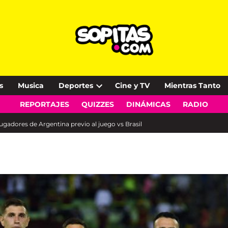
s
Musica
Deportes
Cine y TV
Mientras Tanto
Open
REPORTAJES
QUIZZES
DINÁMICAS
RADIO
dropdown
menu
gadores de Argentina previo al juego vs Brasil