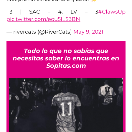
T3 | SAC – 4, LV – 3
#ClawsUp
pic.twitter.com/eou5lLS3BN
— rivercats (@RiverCats)
May 9, 2021
Todo lo que no sabías que
necesitas saber lo encuentras en
Sopitas.com