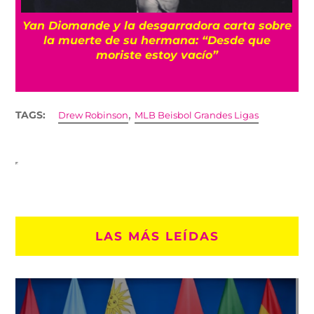
a
Yan Diomande y la desgarradora carta sobre
s
la muerte de su hermana: “Desde que
moriste estoy vacío”
,
TAGS:
Drew Robinson
MLB Beisbol Grandes Ligas
LAS MÁS LEÍDAS