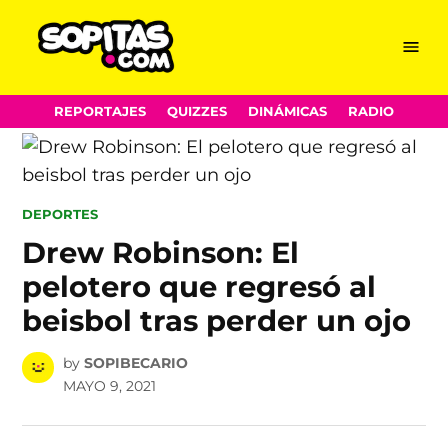
Menu
Sopitas.com
Skip
REPORTAJES
QUIZZES
DINÁMICAS
RADIO
to
content
POSTED
DEPORTES
IN
Drew Robinson: El
pelotero que regresó al
beisbol tras perder un ojo
by
SOPIBECARIO
MAYO 9, 2021