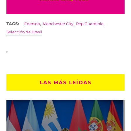
,
,
,
TAGS:
Ederson
Manchester City
Pep Guardiola
Selección de Brasil
LAS MÁS LEÍDAS