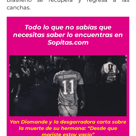
brasileño se recupera y regresa a las
canchas.
Todo lo que no sabías que
necesitas saber lo encuentras en
Sopitas.com
a
Yan Diomande y la desgarradora carta sobre
s
la muerte de su hermana: “Desde que
moriste estoy vacío”