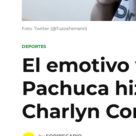
Foto: Twitter (@TuzosFemenil)
POSTED
DEPORTES
IN
El emotivo 
Pachuca hiz
Charlyn Cor