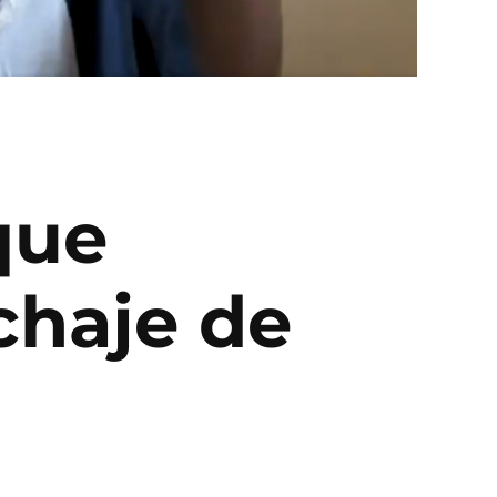
que
ichaje de