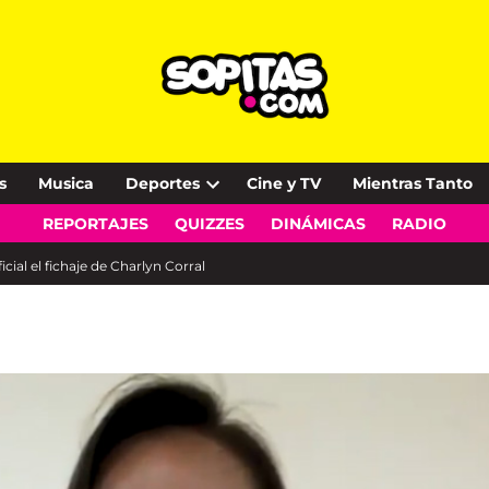
s
Musica
Deportes
Cine y TV
Mientras Tanto
Open
REPORTAJES
QUIZZES
DINÁMICAS
RADIO
dropdown
menu
cial el fichaje de Charlyn Corral