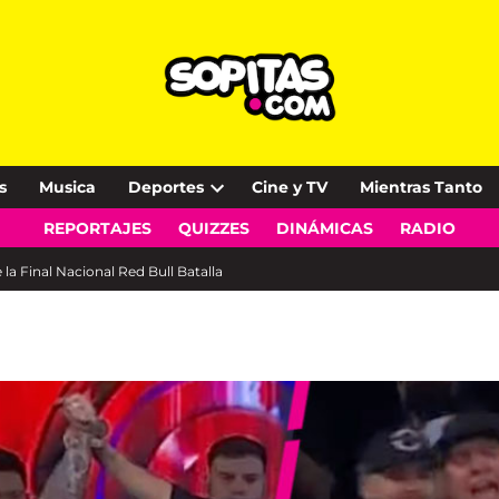
s
Musica
Deportes
Cine y TV
Mientras Tanto
Open
REPORTAJES
QUIZZES
DINÁMICAS
RADIO
dropdown
menu
la Final Nacional Red Bull Batalla