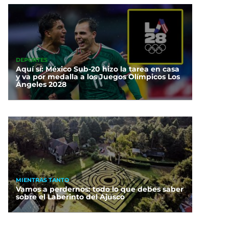
DEPORTES
Aquí sí: México Sub-20 hizo la tarea en casa
y va por medalla a los Juegos Olímpicos Los
Ángeles 2028
MIENTRAS TANTO
Vamos a perdernos: todo lo que debes saber
sobre el Laberinto del Ajusco