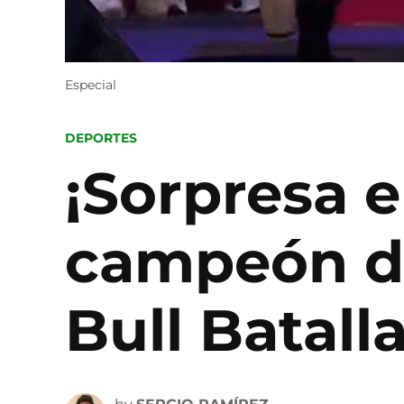
Especial
POSTED
DEPORTES
IN
¡Sorpresa e
campeón de
Bull Batall