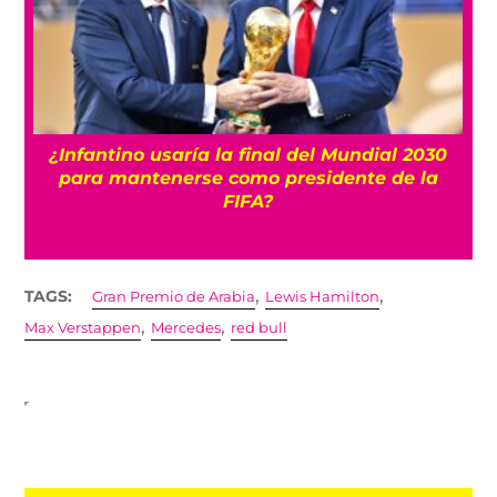
s
¿Infantino usaría la final del Mundial 2030
para mantenerse como presidente de la
FIFA?
,
,
TAGS:
Gran Premio de Arabia
Lewis Hamilton
,
,
Max Verstappen
Mercedes
red bull