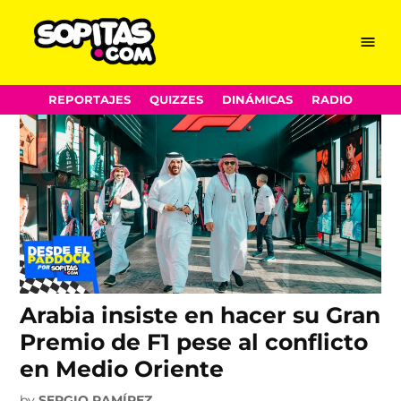
Gran Premio de Arabia
Skip
Menu
Sopitas.com
to
content
REPORTAJES
QUIZZES
DINÁMICAS
RADIO
Arabia insiste en hacer su Gran
Premio de F1 pese al conflicto
en Medio Oriente
by
SERGIO RAMÍREZ