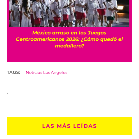
FIFA niega que Infantino hizo millonaria a
ó el
una amante cuando estaba en UEFA
TAGS:
Noticias Los Angeles
LAS MÁS LEÍDAS