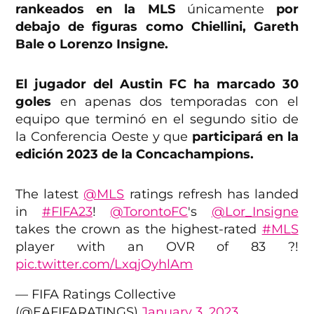
rankeados en la MLS
únicamente
por
debajo de figuras como Chiellini, Gareth
Bale o Lorenzo Insigne.
El jugador del Austin FC ha marcado 30
goles
en apenas dos temporadas con el
equipo que terminó en el segundo sitio de
la Conferencia Oeste y que
participará en la
edición 2023 de la Concachampions.
The latest
@MLS
ratings refresh has landed
in
#FIFA23
!
@TorontoFC
's
@Lor_Insigne
takes the crown as the highest-rated
#MLS
player with an OVR of 83 ?!
pic.twitter.com/LxqjOyhlAm
— FIFA Ratings Collective
(@EAFIFARATINGS)
January 3, 2023