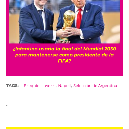
s
¿Infantino usaría la final del Mundial 2030
para mantenerse como presidente de la
FIFA?
,
,
TAGS:
Ezequiel Lavezzi
Napoli
Selección de Argentina