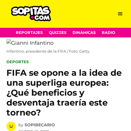
Menu
Sopitas.com
Skip
REPORTAJES
QUIZZES
DINÁMICAS
RADIO
to
content
Infantino, presidente de la FIFA / Foto: Getty
POSTED
DEPORTES
IN
FIFA se opone a la idea de
una superliga europea:
¿Qué beneficios y
desventaja traería este
torneo?
by
SOPIBECARIO