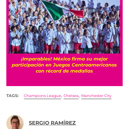
e
¡Imparables! México firma su mejor
participación en Juegos Centroamericanos
con récord de medallas
,
,
TAGS:
Champions League
Chelsea
Manchester City
SERGIO RAMÍREZ