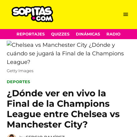
Menu
Sopitas.com
Skip
REPORTAJES
QUIZZES
DINÁMICAS
RADIO
to
content
Getty Images
POSTED
DEPORTES
IN
¿Dónde ver en vivo la
Final de la Champions
League entre Chelsea vs
Manchester City?