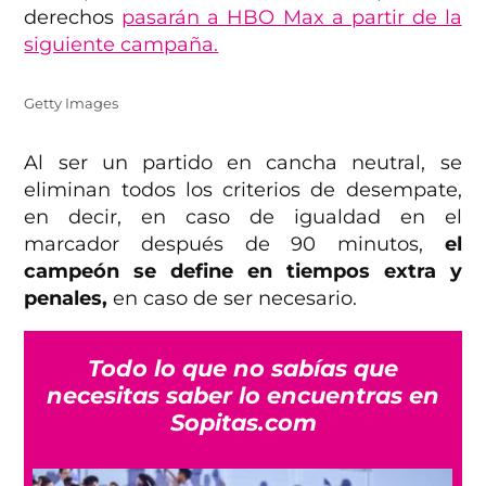
derechos
pasarán a HBO Max a partir de la
siguiente campaña.
Getty Images
Al ser un partido en cancha neutral, se
eliminan todos los criterios de desempate,
en decir, en caso de igualdad en el
marcador después de 90 minutos,
el
campeón se define en tiempos extra y
penales,
en caso de ser necesario.
Todo lo que no sabías que
necesitas saber lo encuentras en
Sopitas.com