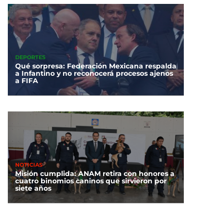
DEPORTES
Qué sorpresa: Federación Mexicana respalda
a Infantino y no reconocerá procesos ajenos
a FIFA
NOTICIAS
Misión cumplida: ANAM retira con honores a
cuatro binomios caninos que sirvieron por
siete años