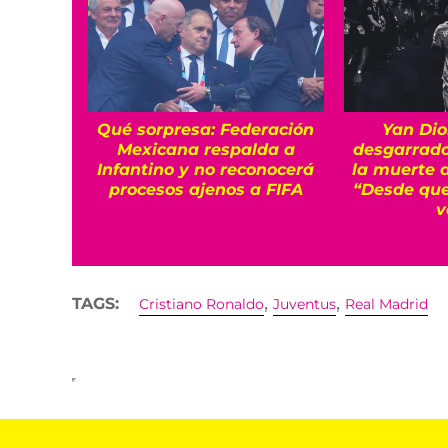
Qué sorpresa: Federación
Yan Dio
Mexicana respalda a
desgarrado
Infantino y no reconocerá
la muerte 
procesos ajenos a FIFA
“Desde que
v
,
,
TAGS:
Cristiano Ronaldo
Juventus
Real Madrid