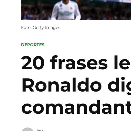
Foto: Getty Images
POSTED
DEPORTES
IN
20 frases l
Ronaldo di
comandan