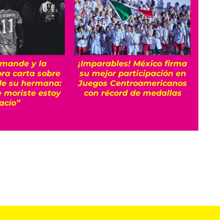
mande y la
¡Imparables! México firma
M
ra carta sobre
su mejor participación en
Jue
de su hermana:
Juegos Centroamericanos
 moriste estoy
con récord de medallas
acío”