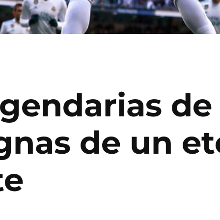
egendarias de
gnas de un et
te