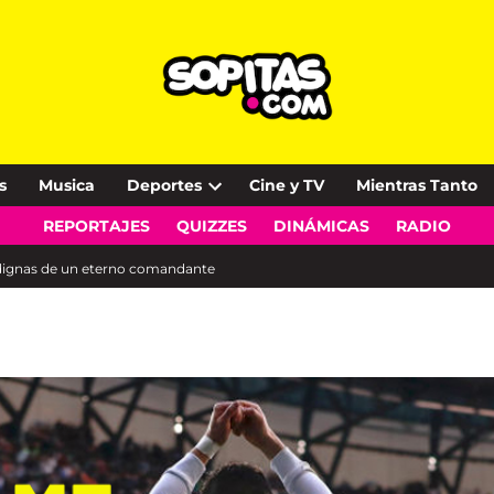
s
Musica
Deportes
Cine y TV
Mientras Tanto
Open
REPORTAJES
QUIZZES
DINÁMICAS
RADIO
dropdown
menu
o dignas de un eterno comandante