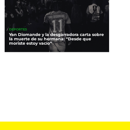
DEPORTES
Yan Diomande y la desgarradora carta sobre
éxico arrasa en los
la muerte de su hermana: “Desde que
gos Centroamericanos
moriste estoy vacío”
2026: ¿Cómo va el
medallero?