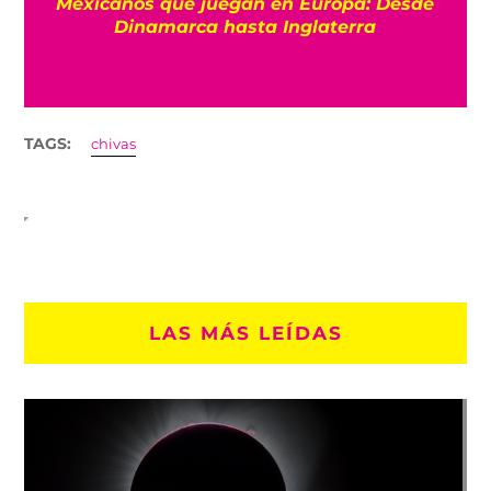
Mexicanos que juegan en Europa: Desde
Dinamarca hasta Inglaterra
TAGS:
chivas
LAS MÁS LEÍDAS