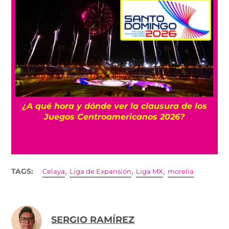
 y
¿A qué hora y dónde ver la clausura de los
Juegos Centroamericanos 2026?
,
,
,
TAGS:
Celaya
Liga de Expansión
Liga MX
morelia
SERGIO RAMÍREZ