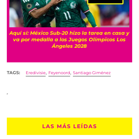
s
Aquí sí: México Sub-20 hizo la tarea en casa y
va por medalla a los Juegos Olímpicos Los
Ángeles 2028
,
,
TAGS:
Eredivisie
Feyenoord
Santiago Giménez
LAS MÁS LEÍDAS