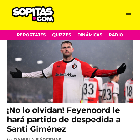
Feyenoord
Skip
Menu
Sopitas.com
to
content
REPORTAJES
QUIZZES
DINÁMICAS
RADIO
¡No lo olvidan! Feyenoord le
hará partido de despedida a
Santi Giménez
by
DANIELA BÁRCENAS