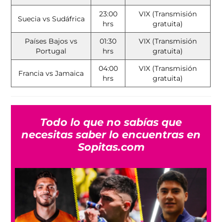
23:00
VIX (Transmisión
Suecia vs Sudáfrica
hrs
gratuita)
Países Bajos vs
01:30
VIX (Transmisión
Portugal
hrs
gratuita)
04:00
VIX (Transmisión
Francia vs Jamaica
hrs
gratuita)
Todo lo que no sabías que
necesitas saber lo encuentras en
Sopitas.com