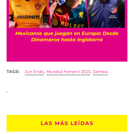
Mexicanos que juegan en Europa: Desde
Dinamarca hasta Inglaterra
,
,
TAGS:
Jun Endo
Mundial Femenil 2023
Zambia
LAS MÁS LEÍDAS