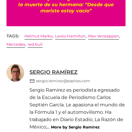
s
la muerte de su hermana: “Desde que
moriste estoy vacío”
,
,
,
TAGS:
Helmut Marko
Lewis Hamilton
Max Verstappen
,
Mercedes
red bull
SERGIO RAMÍREZ
sergio.ramirez@sopitas.com
Sergio Ramírez es periodista egresado
de la Escuela de Periodismo Carlos
Septién García. Le apasiona el mundo de
la Fórmula 1 y el automovilismo. Ha
trabajado en Diario Estadio, La Razón de
México,...
More by Sergio Ramírez