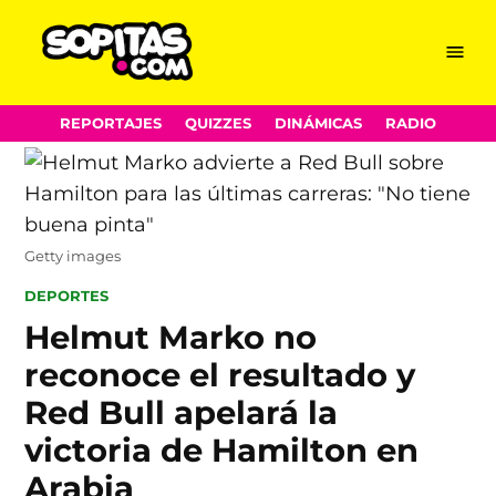
Menu
Sopitas.com
Skip
REPORTAJES
QUIZZES
DINÁMICAS
RADIO
to
content
Getty images
POSTED
DEPORTES
IN
Helmut Marko no
reconoce el resultado y
Red Bull apelará la
victoria de Hamilton en
Arabia