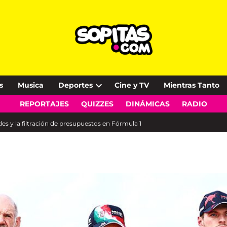
s
Musica
Deportes
Cine y TV
Mientras Tanto
Open
REPORTAJES
QUIZZES
DINÁMICAS
RADIO
dropdown
menu
 y la filtración de presupuestos en Fórmula 1