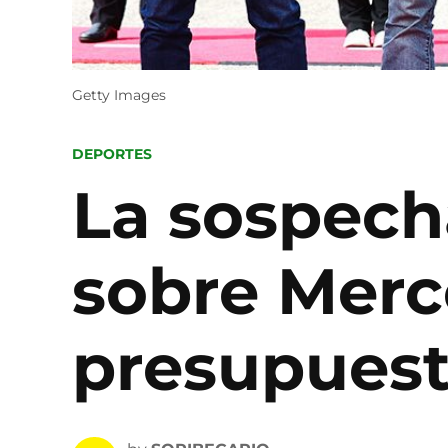
Getty Images
POSTED
DEPORTES
IN
La sospech
sobre Merce
presupuest