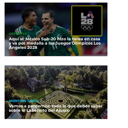
DEPORTES
Aquí sí: México Sub-20 hizo la tarea en casa
y va por medalla a los Juegos Olímpicos Los
Ángeles 2028
MIENTRAS TANTO
Vamos a perdernos: todo lo que debes saber
sobre el Laberinto del Ajusco