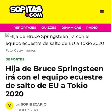
Menu
Sopitas.com
Skip
REPORTAJES
QUIZZES
DINÁMICAS
RADIO
to
content
Foto: Getty Images
POSTED
DEPORTES
IN
Hija de Bruce Springsteen
irá con el equipo ecuestre
de salto de EU a Tokio
2020
by
SOPIBECARIO
JULIO 7, 2021