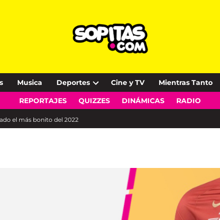
s
Musica
Deportes
Cine y TV
Mientras Tanto
Open
REPORTAJES
QUIZZES
DINÁMICAS
RADIO
dropdown
menu
ado el más bonito del 2022