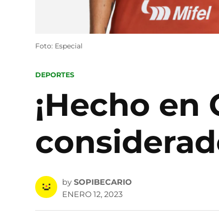
Foto: Especial
POSTED
DEPORTES
IN
¡Hecho en 
considerad
by
SOPIBECARIO
ENERO 12, 2023