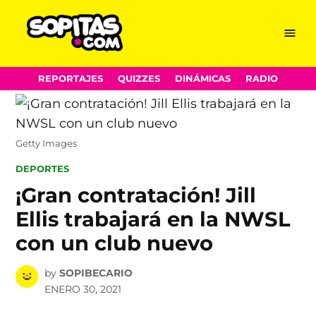
Menu
Sopitas.com
Skip
REPORTAJES
QUIZZES
DINÁMICAS
RADIO
to
content
Getty Images
POSTED
DEPORTES
IN
¡Gran contratación! Jill
Ellis trabajará en la NWSL
con un club nuevo
by
SOPIBECARIO
ENERO 30, 2021