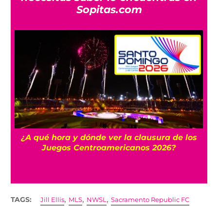
Sopitas.com
 y
¿A qué hora y dónde ver la clausura de los
Juegos Centroamericanos 2026?
,
,
,
TAGS:
Jill Ellis
MLS
NWSL
Sacramento Republic FC