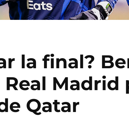
r la final? B
Real Madrid p
 de Qatar