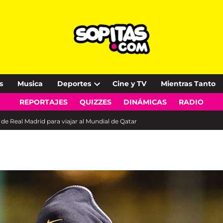
s
Musica
Deportes
Cine y TV
Mientras Tanto
Open
REPORTAJES
QUIZZES
DINÁMICAS
RADIO
dropdown
menu
 de Real Madrid para viajar al Mundial de Qatar