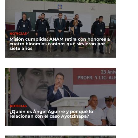
NOTICIAS
Misión cumplida: ANAM retira con honores a
cuatro binomios caninos que sirvieron por
siete años
NOTICIAS
¿Quién es Ángel Aguirre y por qué lo
relacionan con el caso Ayotzinapa?