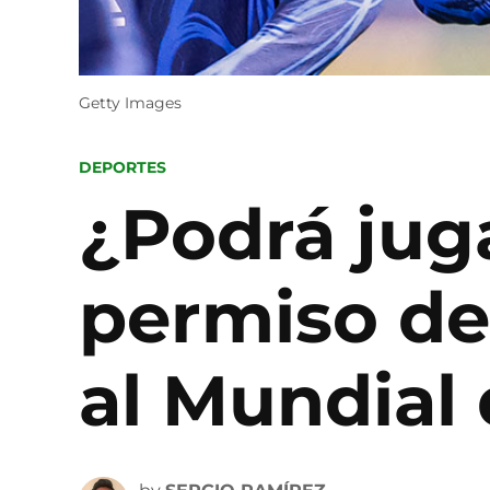
Getty Images
POSTED
DEPORTES
IN
¿Podrá juga
permiso de 
al Mundial