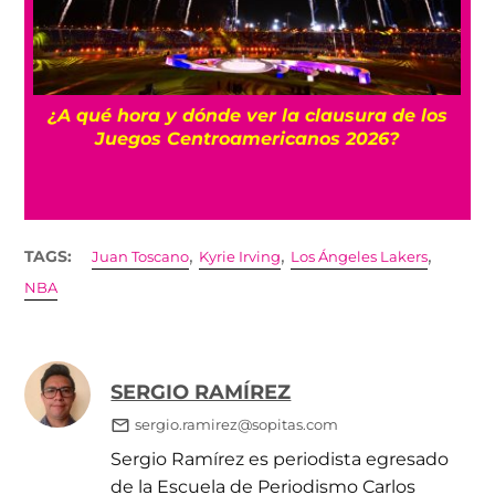
 y
¿A qué hora y dónde ver la clausura de los
Juegos Centroamericanos 2026?
,
,
,
TAGS:
Juan Toscano
Kyrie Irving
Los Ángeles Lakers
NBA
SERGIO RAMÍREZ
sergio.ramirez@sopitas.com
Sergio Ramírez es periodista egresado
de la Escuela de Periodismo Carlos