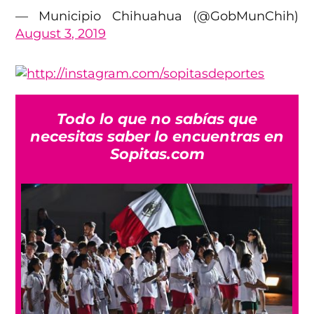
— Municipio Chihuahua (@GobMunChih)
August 3, 2019
Todo lo que no sabías que
necesitas saber lo encuentras en
Sopitas.com