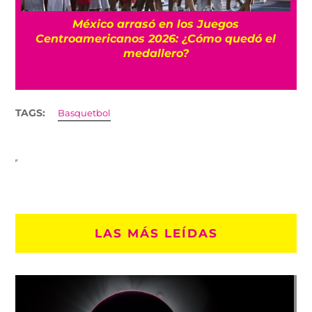
l
México arrasó en los Juegos
Centroamericanos 2026: ¿Cómo quedó el
medallero?
TAGS:
Basquetbol
LAS MÁS LEÍDAS