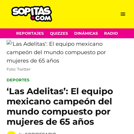
Menu
Sopitas.com
Skip
REPORTAJES
QUIZZES
DINÁMICAS
RADIO
to
content
Foto: Twitter
POSTED
DEPORTES
IN
‘Las Adelitas’: El equipo
mexicano campeón del
mundo compuesto por
mujeres de 65 años