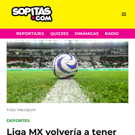
Menu
Sopitas.com
Skip
REPORTAJES
QUIZZES
DINÁMICAS
RADIO
to
content
Foto: MexSport
POSTED
DEPORTES
IN
Liga MX volvería a tener