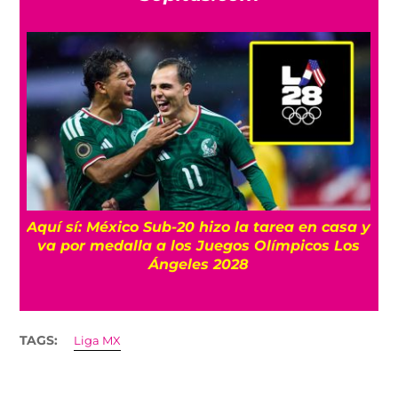
s
Aquí sí: México Sub-20 hizo la tarea en casa y
va por medalla a los Juegos Olímpicos Los
Ángeles 2028
TAGS:
Liga MX