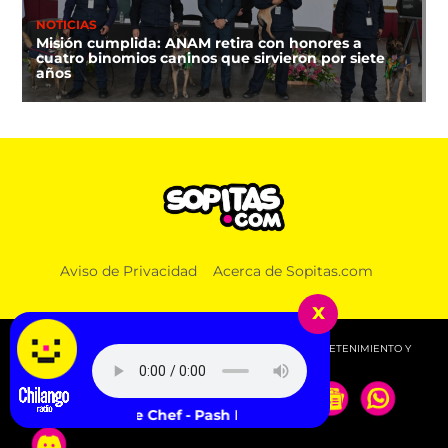
NOTICIAS
Misión cumplida: ANAM retira con honores a
cuatro binomios caninos que sirvieron por siete
años
Aviso de Privacidad
Acerca de Sopitas.com
x
© 2026 SOPITAS.COM - MÚSICA, NOTICIAS, DEPORTES, ENTRETENIMIENTO Y
MÁS!.
Surprise Chef - Pash Rash