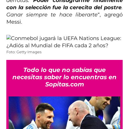
derrotas.
Poder consagrarme finalmente
con la selección fue la cerecita del postre
.
Ganar siempre te hace liberarte
“, agregó
Messi.
Foto: Getty Images
Todo lo que no sabías que
necesitas saber lo encuentras en
Sopitas.com