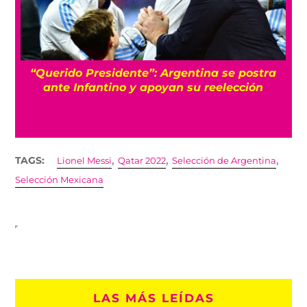
s
“Querido Presidente”: Argentina se postra
ante Infantino y apoyan su reelección
,
,
,
TAGS:
Lionel Messi
Qatar 2022
Selección de Argentina
Selección Mexicana
LAS MÁS LEÍDAS