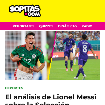
Menu
Sopitas.com
Skip
REPORTAJES
QUIZZES
DINÁMICAS
RADIO
to
content
POSTED
DEPORTES
IN
El análisis de Lionel Messi
sobre la Selección