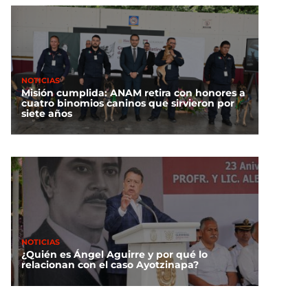
NOTICIAS
Misión cumplida: ANAM retira con honores a
cuatro binomios caninos que sirvieron por
siete años
NOTICIAS
¿Quién es Ángel Aguirre y por qué lo
relacionan con el caso Ayotzinapa?