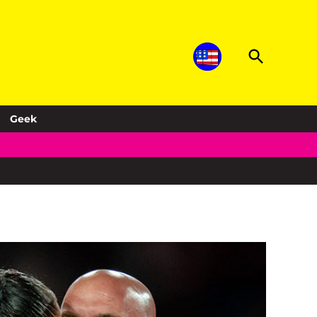
Open
Sopitas.com
Search
Música, noticias, deportes, entretenimiento
y más!
Geek