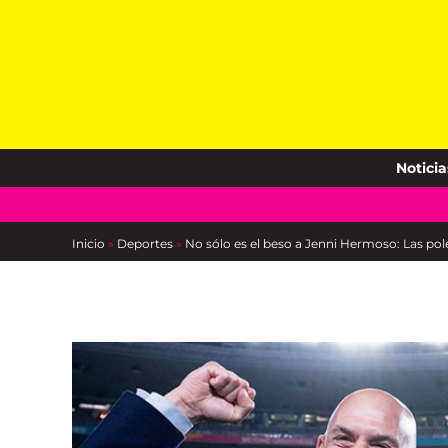
Skip
to
content
Noticia
Inicio
»
Deportes
»
No sólo es el beso a Jenni Hermoso: Las polé