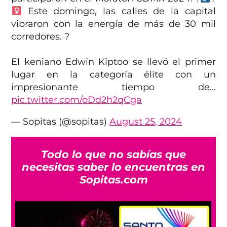
Este domingo, las calles de la capital
vibraron con la energía de más de 30 mil
corredores. ?
El keniano Edwin Kiptoo se llevó el primer
lugar en la categoría élite con un
impresionante tiempo de…
pic.twitter.com/oDd2h2qCga
— Sopitas (@sopitas)
August 25, 2024
Todo lo que no sabías que
necesitas saber lo encuentras en
Sopitas.com