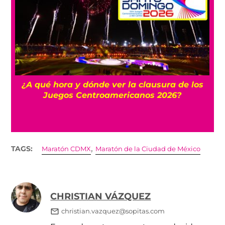
Mexicanos que juegan en Europa: Desde
Dinamarca hasta Inglaterra
,
TAGS:
Maratón CDMX
Maratón de la Ciudad de México
CHRISTIAN VÁZQUEZ
christian.vazquez@sopitas.com