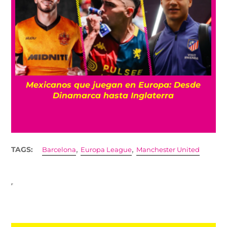
¿De plano? Argentina hace Día Nacional por
su triunfo contra Inglaterra en el Mundial
2026
,
,
TAGS:
Barcelona
Europa League
Manchester United